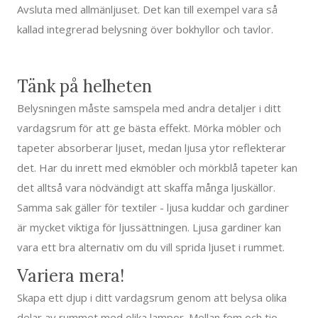
Avsluta med allmänljuset. Det kan till exempel vara så
kallad integrerad belysning över bokhyllor och tavlor.
Tänk på helheten
Belysningen måste samspela med andra detaljer i ditt
vardagsrum för att ge bästa effekt. Mörka möbler och
tapeter absorberar ljuset, medan ljusa ytor reflekterar
det. Har du inrett med ekmöbler och mörkblå tapeter kan
det alltså vara nödvändigt att skaffa många ljuskällor.
Samma sak gäller för textiler - ljusa kuddar och gardiner
är mycket viktiga för ljussättningen. Ljusa gardiner kan
vara ett bra alternativ om du vill sprida ljuset i rummet.
Variera mera!
Skapa ett djup i ditt vardagsrum genom att belysa olika
delar av rummet med olika lampor. Mellan fem och tio